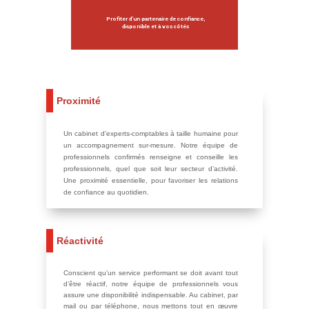
Profiter d’un partenaire de confiance,
disponible et à vos côtés
Proximité
Un cabinet d’experts-comptables à taille humaine pour
un accompagnement sur-mesure. Notre équipe de
professionnels confirmés renseigne et conseille les
professionnels, quel que soit leur secteur d’activité.
Une proximité essentielle, pour favoriser les relations
de confiance au quotidien.
Réactivité
Conscient qu’un service performant se doit avant tout
d’être réactif, notre équipe de professionnels vous
assure une disponibilité indispensable. Au cabinet, par
mail ou par téléphone, nous mettons tout en œuvre